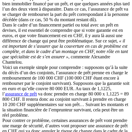
bien immobilier financé par un prêt, et que quelques années plus tard
l’un des deux vient à disparaitre. Dans ce cas, l’assurance de prêt va
se charger de rembourser la part du prêt correspondant à la personne
décédée (dans ce cas, 50 % du montant restant dû).
Dans le cadre d’un financement partiel ou total avec un prêt en
devises, il est essentiel de comprendre que si votre garantie est en
euros, et que votre financement est en CHF, il y aura là aussi une
différence de change qui peut être problématique. Sur ce sujet,
« il
est important de s’assurer que la couverture en cas de problème est
complète, et dans le cadre d’un montage en CHF, notre rôle en tant
que spécialiste est de s’en assurer »
, commente Alexandre
Chantelou.
Voici un exemple simple pour comprendre : supposons qu’à la suite
du décès d’un des conjoints, l’assurance de prêt prenne en charge le
remboursement de 100 000 CHF (100 000 CHF étant encore à
rembourser par le conjoint survivant). Supposons que la garantie soit
en euro et qu’elle couvre 80 000 EUR. Au taux de 1,1225,
l’
assurance de prêt
va donc prendre en charge 80 000 x 1,1225 = 89
800 CHF. Il restera donc au conjoint survivant à prendre en charge
10 200 CHF supplémentaires sur son prêt… Suivant les montants et
la situation financière de l’emprunteur survivant, cela peut être un
réel problème.
Pour contrer ce problème, certaines assurances de prêt vont prendre
une marge de sécurité, d’autres vont proposer une assurance de prêt
en CHF qui va donc annuler le risque de change dans le cadre de la