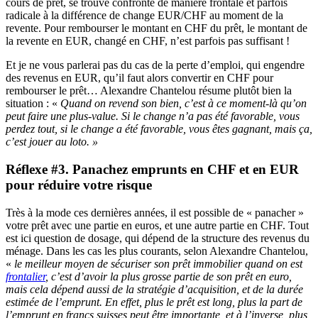
cours de prêt, se trouve confronté de manière frontale et parfois
radicale à la différence de change EUR/CHF au moment de la
revente. Pour rembourser le montant en CHF du prêt, le montant de
la revente en EUR, changé en CHF, n’est parfois pas suffisant !
Et je ne vous parlerai pas du cas de la perte d’emploi, qui engendre
des revenus en EUR, qu’il faut alors convertir en CHF pour
rembourser le prêt… Alexandre Chantelou résume plutôt bien la
situation : «
Quand on revend son bien, c’est à ce moment-là qu’on
peut faire une plus-value. Si le change n’a pas été favorable, vous
perdez tout, si le change a été favorable, vous êtes gagnant, mais ça,
c’est jouer au loto. »
Réflexe #3. Panachez emprunts en CHF et en EUR
pour réduire votre risque
Très à la mode ces dernières années, il est possible de « panacher »
votre prêt avec une partie en euros, et une autre partie en CHF. Tout
est ici question de dosage, qui dépend de la structure des revenus du
ménage. Dans les cas les plus courants, selon Alexandre Chantelou,
«
le meilleur moyen de sécuriser son prêt immobilier quand on est
frontalier
, c’est d’avoir la plus grosse partie de son prêt en euro,
mais cela dépend aussi de la stratégie d’acquisition, et de la durée
estimée de l’emprunt. En effet, plus le prêt est long, plus la part de
l’emprunt en francs suisses peut être importante, et à l’inverse, plus