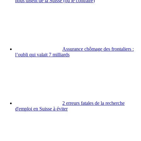
nous disent de la Suisse (ou le contraire)
Assurance chômage des frontaliers :
l’oubli qui valait 7 milliards
2 erreurs fatales de la recherche
d'emploi en Suisse à éviter