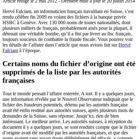
Article rédigé le 2 mai 2012
- Dernière mise à jour le
20 juillet 2014
Hervé Falciani, un informaticien français travaillant en Suisse, s’est
rendu célèbre fin 2009 en volant des fichiers à la banque privée
HSBC à Genève. Avec 130 000 noms de toutes nationalités, dont
plusieurs milliers de français, probablement aisés pour la plupart, il
détenait une véritable bombe, qu’il a fini par livrer au fisc français,
toujours soucieux de combattre la fraude fiscale. Vous pourrez voir
les détails de l’affaire dans l’article que nous avions fait sur
Hervé
Falciani
à l’époque.
Certains noms du fichier d’origine ont été
supprimés de la liste par les autorités
françaises
Tout le monde pensait l’affaire enterrée. A tort. Il y a quelques jours,
une information révélée par le Nouvel Observateur indiquait que le
fichier des fraudeurs potentiels, détenu par les autorités française
avait été enfin restitué aux autorités suisses, après plusieurs mois de
demandes de la Suisse, sans réponse. Jusqu’ici, rien de bien
intéressant. Le meilleur arrive. Les autorités suisses, à réception du
document il y a quelques jours, se sont rendues compte que le fichier
d’origine avait été modifié par les autorités françaises, et que des
noms avaient sans aucun doute délibérément été effacés, y compris