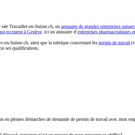
e site Travailler-en-Suisse.ch, un
annuaire de grandes entreprises suisses
 qui recrutent à Genève
. ici un annuaire d’
entreprises pharmaceutiques e
er-en-Suisse.ch, ainsi que la rubrique concernant les
permis de travail
(v
on ses qualifications.
suis en pleines démarches de demande de permis de travail avec mon em
é dépassé, personne n’est en mesure de nous procurer ce chiffre?