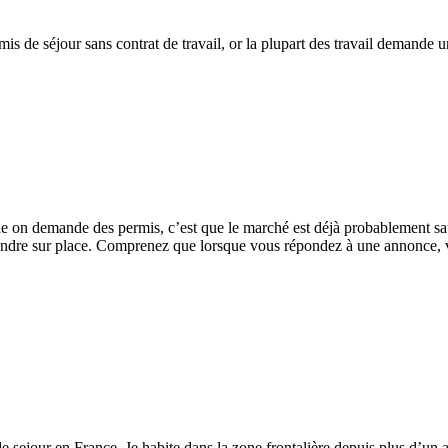
is de séjour sans contrat de travail, or la plupart des travail demande
nche on demande des permis, c’est que le marché est déjà probablement s
 rendre sur place. Comprenez que lorsque vous répondez à une annonce,
 de sejour en France. Je habite dans la zone frontalière depuis plus d’un 