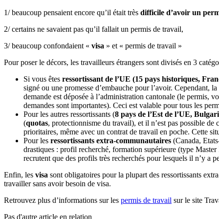
1/ beaucoup pensaient encore qu’il était très
difficile d’avoir un perm
2/ certains ne savaient pas qu’il fallait un permis de travail,
3/ beaucoup confondaient «
visa
» et « permis de travail »
Pour poser le décors, les travailleurs étrangers sont divisés en 3 catégo
Si vous êtes
ressortissant de l’UE (15 pays historiques, Fra
signé ou une promesse d’embauche pour l’avoir. Cependant, la de
demande est déposée à l’administration cantonale (le permis, vo
demandes sont importantes). Ceci est valable pour tous les per
Pour les autres ressortissants (
8 pays de l’Est de l’UE, Bulga
(
quotas
, protectionnisme du travail), et il n’est pas possible d
prioritaires, même avec un contrat de travail en poche. Cette sit
Pour les
ressortissants extra-communautaires
(Canada, Etats-
drastiques : profil recherché, formation supérieure (type Master I
recrutent que des profils très recherchés pour lesquels il n’y a 
Enfin, les
visa
sont obligatoires pour la plupart des ressortissants ext
travailler sans avoir besoin de visa.
Retrouvez plus d’informations sur les
permis de travail
sur le site Tra
Pas d'autre article en relation