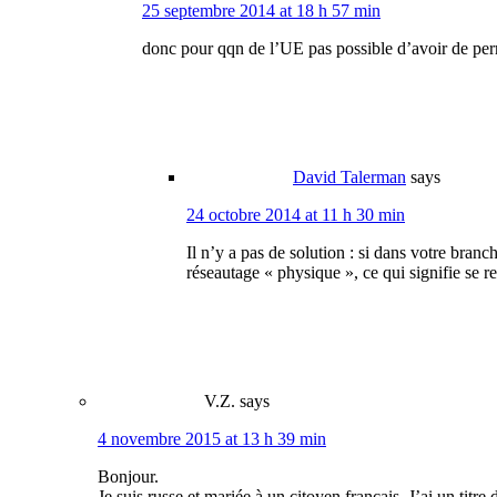
25 septembre 2014 at 18 h 57 min
donc pour qqn de l’UE pas possible d’avoir de perm
David Talerman
says
24 octobre 2014 at 11 h 30 min
Il n’y a pas de solution : si dans votre bra
réseautage « physique », ce qui signifie se
V.Z.
says
4 novembre 2015 at 13 h 39 min
Bonjour.
Je suis russe et mariée à un citoyen français. J’ai un titre