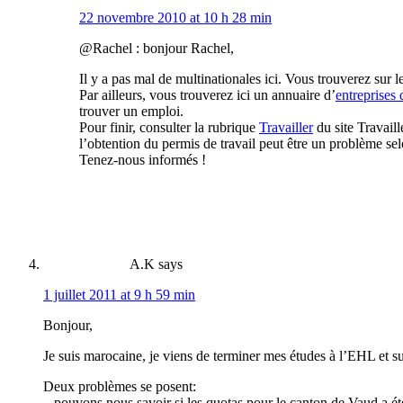
22 novembre 2010 at 10 h 28 min
@Rachel : bonjour Rachel,
Il y a pas mal de multinationales ici. Vous trouverez sur l
Par ailleurs, vous trouverez ici un annuaire d’
entreprises
trouver un emploi.
Pour finir, consulter la rubrique
Travailler
du site Travaill
l’obtention du permis de travail peut être un problème sel
Tenez-nous informés !
A.K
says
1 juillet 2011 at 9 h 59 min
Bonjour,
Je suis marocaine, je viens de terminer mes études à l’EHL et 
Deux problèmes se posent:
– pouvons nous savoir si les quotas pour le canton de Vaud a ét