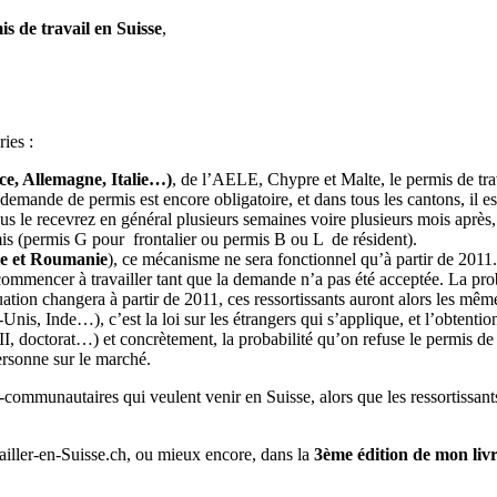
is de travail en Suisse
,
ries :
nce, Allemagne, Italie…)
, de l’AELE, Chypre et Malte, le permis de trava
mande de permis est encore obligatoire, et dans tous les cantons, il es
us le recevrez en général plusieurs semaines voire plusieurs mois aprè
mis (permis G pour frontalier ou permis B ou L de résident).
rie et Roumanie
), ce mécanisme ne sera fonctionnel qu’à partir de 2011.
e commencer à travailler tant que la demande n’a pas été acceptée. La prob
uation changera à partir de 2011, ces ressortissants auront alors les même
Unis, Inde…), c’est la loi sur les étrangers qui s’applique, et l’obtenti
I, doctorat…) et concrètement, la probabilité qu’on refuse le permis de tra
personne sur le marché.
ra-communautaires qui veulent venir en Suisse, alors que les ressortiss
vailler-en-Suisse.ch, ou mieux encore, dans la
3ème édition de mon liv