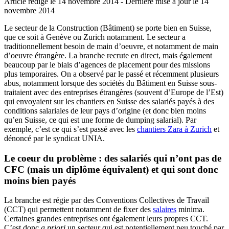
Article rédigé le 14 novembre 2014
- Dernière mise à jour le
14
novembre 2014
Le secteur de la Construction (Bâtiment) se porte bien en Suisse,
que ce soit à Genève ou Zurich notamment. Le secteur a
traditionnellement besoin de main d’oeuvre, et notamment de main
d’oeuvre étrangère. La branche recrute en direct, mais également
beaucoup par le biais d’agences de placement pour des missions
plus temporaires. On a observé par le passé et récemment plusieurs
abus, notamment lorsque des sociétés du Bâtiment en Suisse sous-
traitaient avec des entreprises étrangères (souvent d’Europe de l’Est)
qui envoyaient sur les chantiers en Suisse des salariés payés à des
conditions salariales de leur pays d’origine (et donc bien moins
qu’en Suisse, ce qui est une forme de dumping salarial). Par
exemple, c’est ce qui s’est passé avec les
chantiers Zara à Zurich
et
dénoncé par le syndicat UNIA.
Le coeur du problème : des salariés qui n’ont pas de
CFC (mais un diplôme équivalent) et qui sont donc
moins bien payés
La branche est régie par des Conventions Collectives de Travail
(CCT) qui permettent notamment de fixer des
salaires
minima.
Certaines grandes entreprises ont également leurs propres CCT.
C’est donc
a priori
un secteur qui est potentiellement peu touché par