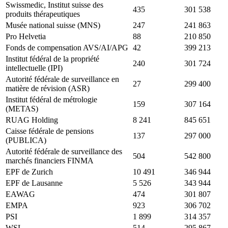
Swissmedic, Institut suisse des
435
301 538
produits thérapeutiques
Musée national suisse (MNS)
247
241 863
Pro Helvetia
88
210 850
Fonds de compensation AVS/AI/APG
42
399 213
Institut fédéral de la propriété
240
301 724
intellectuelle (IPI)
Autorité fédérale de surveillance en
27
299 400
matière de révision (ASR)
Institut fédéral de métrologie
159
307 164
(METAS)
RUAG Holding
8 241
845 651
Caisse fédérale de pensions
137
297 000
(PUBLICA)
Autorité fédérale de surveillance des
504
542 800
marchés financiers FINMA
EPF de Zurich
10 491
346 944
EPF de Lausanne
5 526
343 944
EAWAG
474
301 807
EMPA
923
306 702
PSI
1 899
314 357
WSL
514
295 867