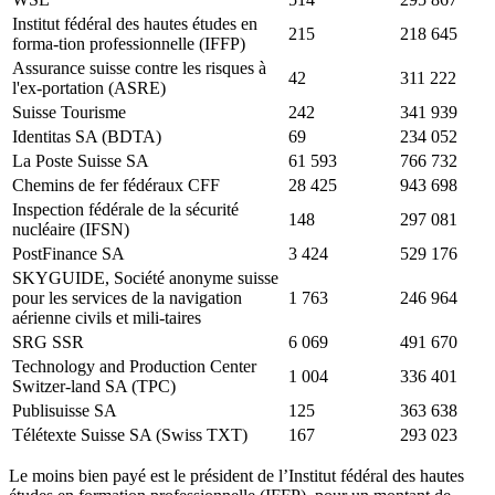
Institut fédéral des hautes études en
215
218 645
forma-tion professionnelle (IFFP)
Assurance suisse contre les risques à
42
311 222
l'ex-portation (ASRE)
Suisse Tourisme
242
341 939
Identitas SA (BDTA)
69
234 052
La Poste Suisse SA
61 593
766 732
Chemins de fer fédéraux CFF
28 425
943 698
Inspection fédérale de la sécurité
148
297 081
nucléaire (IFSN)
PostFinance SA
3 424
529 176
SKYGUIDE, Société anonyme suisse
pour les services de la navigation
1 763
246 964
aérienne civils et mili-taires
SRG SSR
6 069
491 670
Technology and Production Center
1 004
336 401
Switzer-land SA (TPC)
Publisuisse SA
125
363 638
Télétexte Suisse SA (Swiss TXT)
167
293 023
Le moins bien payé est le président de l’Institut fédéral des hautes